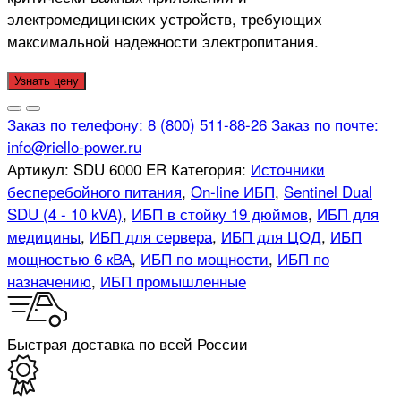
электромедицинских устройств, требующих
максимальной надежности электропитания.
Узнать цену
Заказ по телефону:
8 (800) 511-88-26
Заказ по почте:
info@riello-power.ru
Артикул:
SDU 6000 ER
Категория:
Источники
бесперебойного питания
,
On-line ИБП
,
Sentinel Dual
SDU (4 - 10 kVA)
,
ИБП в стойку 19 дюймов
,
ИБП для
медицины
,
ИБП для сервера
,
ИБП для ЦОД
,
ИБП
мощностью 6 кВА
,
ИБП по мощности
,
ИБП по
назначению
,
ИБП промышленные
Быстрая доставка по всей России