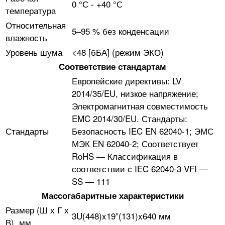
0 °С - +40 °С
температура
Относительная
5–95 % без конденсации
влажность
Уровень шума
<48 [бБА] (режим ЭКО)
Соответствие стандартам
Европейские директивы: LV
2014/35/EU, низкое напряжение;
Электромагнитная совместимость
EMC 2014/30/EU. Стандарты:
Стандарты
Безопасность IEC EN 62040-1; ЭМС
МЭК EN 62040-2; Соответствует
RoHS — Классификация в
соответствии с IEC 62040-3 VFI —
SS — 111
Массогабаритные характеристики
Размер (Ш х Г х
3U(448)x19”(131)x640 мм
В), мм