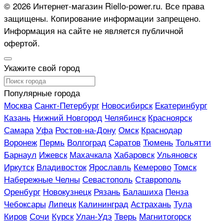
© 2026 Интернет-магазин Riello-power.ru. Все права
защищены. Копирование информации запрещено.
Информация на сайте не является публичной
офертой.
Укажите свой город
Популярные города
Москва
Санкт-Петербург
Новосибирск
Екатеринбург
Казань
Нижний Новгород
Челябинск
Красноярск
Самара
Уфа
Ростов-на-Дону
Омск
Краснодар
Воронеж
Пермь
Волгоград
Саратов
Тюмень
Тольятти
Барнаул
Ижевск
Махачкала
Хабаровск
Ульяновск
Иркутск
Владивосток
Ярославль
Кемерово
Томск
Набережные Челны
Севастополь
Ставрополь
Оренбург
Новокузнецк
Рязань
Балашиха
Пенза
Чебоксары
Липецк
Калининград
Астрахань
Тула
Киров
Сочи
Курск
Улан-Удэ
Тверь
Магнитогорск