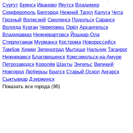
Сургут
Брянск
Иваново
Якутск
Владимир
Симферополь
Белгород
Нижний Тагил
Калуга
Чита
Грозный
Волжский
Смоленск
Подольск
Саранск
Вологда
Курган
Череповец
Орёл
Архангельск
Владикавказ
Нижневартовск
Йошкар-Ола
Стерлитамак
Мурманск
Кострома
Новороссийск
Тамбов
Химки
Зеленоград
Мытищи
Нальчик
Таганрог
Нижнекамск
Благовещенск
Комсомольск-на-Амуре
Петрозаводск
Королёв
Шахты
Энгельс
Великий
Новгород
Люберцы
Братск
Старый Оскол
Ангарск
Сыктывкар
Дзержинск
Показать все
города (95)