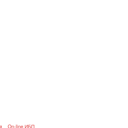
я
On-line ИБП