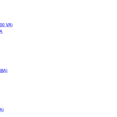
000 VA)
ВА
кВА)
А)