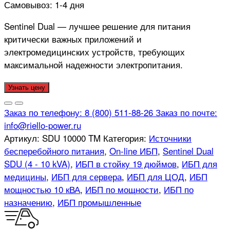
Самовывоз:
1-4 дня
Sentinel Dual — лучшее решение для питания
критически важных приложений и
электромедицинских устройств, требующих
максимальной надежности электропитания.
Узнать цену
Заказ по телефону:
8 (800) 511-88-26
Заказ по почте:
info@riello-power.ru
Артикул:
SDU 10000 TM
Категория:
Источники
бесперебойного питания
,
On-line ИБП
,
Sentinel Dual
SDU (4 - 10 kVA)
,
ИБП в стойку 19 дюймов
,
ИБП для
медицины
,
ИБП для сервера
,
ИБП для ЦОД
,
ИБП
мощностью 10 кВА
,
ИБП по мощности
,
ИБП по
назначению
,
ИБП промышленные