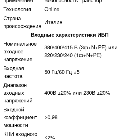
Технология
Online
Страна
Италия
происхождения
Входные характеристики ИБП
Номинальное
380/400/415 В (3ф+N+PE) или
входное
220/230/240 (1ф+N+PE)
напряжение
Входная
50 Гц/60 Гц ±5
частота
Диапазон
входных
400В ±20% или 230В ±20%
напряжений
Входной
коэффициент
>0,98
мощности
КНИ входного
≤2%