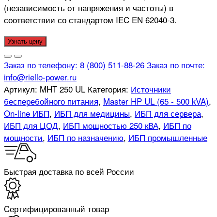
(независимость от напряжения и частоты) в
соответствии со стандартом IEC EN 62040-3.
Узнать цену
Заказ по телефону:
8 (800) 511-88-26
Заказ по почте:
info@riello-power.ru
Артикул:
MHT 250 UL
Категория:
Источники
бесперебойного питания
,
Master HP UL (65 - 500 kVA)
,
On-line ИБП
,
ИБП для медицины
,
ИБП для сервера
,
ИБП для ЦОД
,
ИБП мощностью 250 кВА
,
ИБП по
мощности
,
ИБП по назначению
,
ИБП промышленные
Быстрая доставка по всей России
Cертифицированный товар